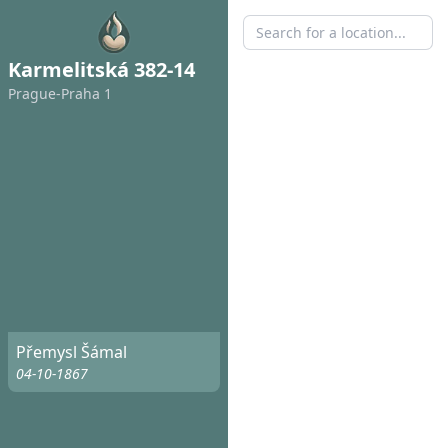
Karmelitská 382-14
Prague-Praha 1
Přemysl Šámal
04-10-1867