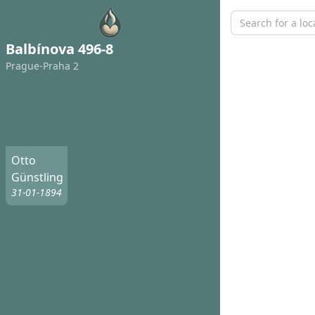
Balbínova 496-8
Prague-Praha 2
Otto
Günstling
31-01-1894