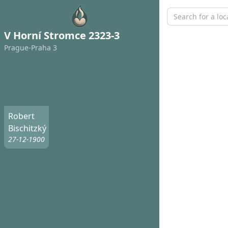
V Horní Stromce 2323-3
Prague-Praha 3
Robert
Bischitzký
27-12-1900