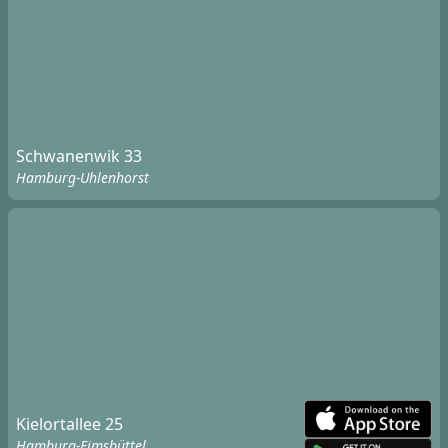
Schwanenwik 33
Hamburg-Uhlenhorst
Kielortallee 25
Hamburg-Eimsbüttel