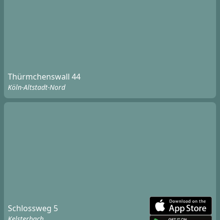
Thürmchenswall 44
Köln-Altstadt-Nord
Schlossweg 5
Kelsterbach