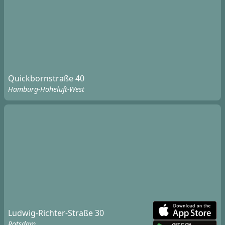
Quickbornstraße 40
Hamburg-Hoheluft-West
Ludwig-Richter-Straße 30
Potsdam