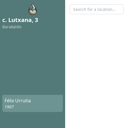
c. Lutxana, 3
Barakaldo
Félix Urrutia
1907