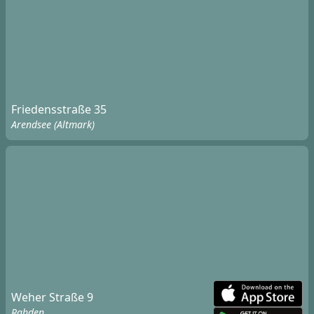
Friedensstraße 35
Arendsee (Altmark)
Weher Straße 9
Rahden