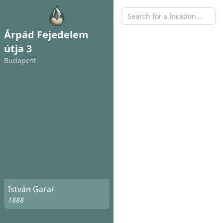
Árpád Fejedelem
útja 3
Budapest
István Garai
1888