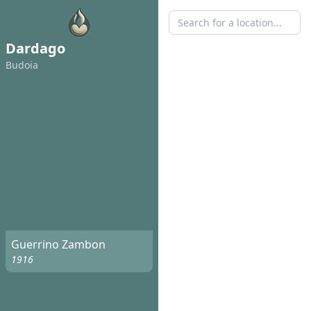
Dardago
Budoia
Guerrino Zambon
1916