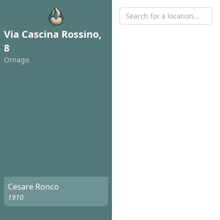
Via Cascina Rossino,
8
Ornago
Cesare Ronco
1910