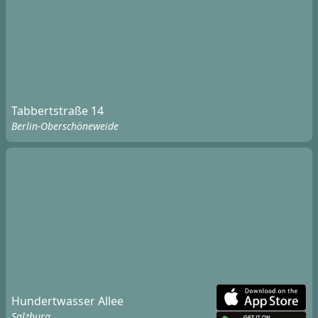
Tabbertstraße 14
Berlin-Oberschöneweide
Hundertwasser Allee
Salzburg