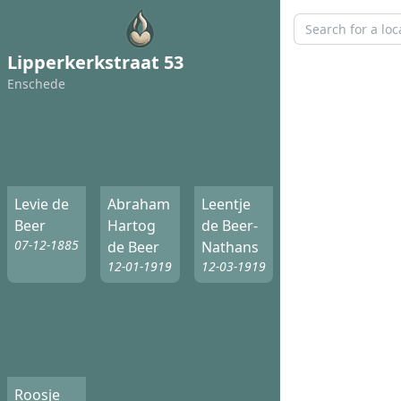
Lipperkerkstraat 53
Enschede
Levie de
Abraham
Leentje
Beer
Hartog
de Beer-
07-12-1885
de Beer
Nathans
12-01-1919
12-03-1919
Roosje