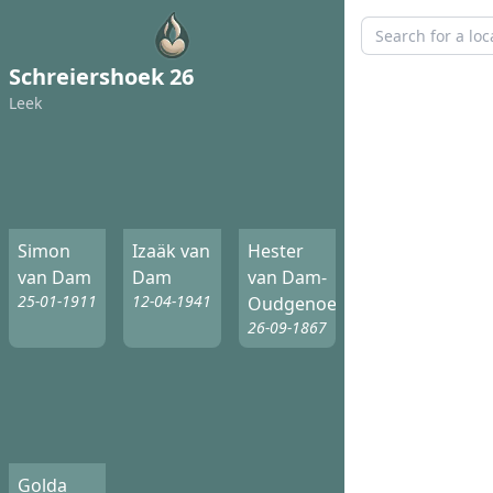
Schreiershoek 26
Leek
Simon
Izaäk van
Hester
van Dam
Dam
van Dam-
25-01-1911
12-04-1941
Oudgenoeg
26-09-1867
Golda